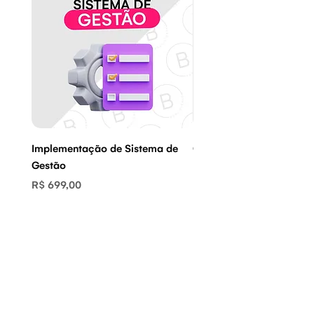
CNPJ.
Implementação de Sistema de
Criação de Página no G
Gestão
Meu Negócio
Preço
Preço
R$ 699,00
R$ 249,00
Navegação
Início
Serviços
Projetos