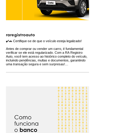
#appdehistoricoveicular #compraevendadecarro 
#consultadeveiculos #dicasdecarros
raregistroauto
✔️🚗 Certifique-se de que o veículo esteja legalizado!

Antes de comprar ou vender um carro, é fundamental 
verificar se ele está regularizado. Com a RA Registro 
Auto, você tem acesso ao histórico completo do veículo, 
incluindo pendências, multas e documentos, garantindo 
uma transação segura e sem surpresas!

🔍 Evite problemas futuros: consulte o histórico e faça 
negócios com confiança.

💡 A legalidade do veículo é o primeiro passo para uma 
compra ou venda tranquila.

Com RA Registro Auto, a segurança está sempre ao seu 
alcance!

📥Baixe nosso app

📲(31) 9 8678-1392

🌐raregistroauto.com.br

#raregiatroauto #rendaextra #historicoveicular 
#appdehistoricoveicular #compraevendadecarro 
#consultadeveiculos #dicasdecarros