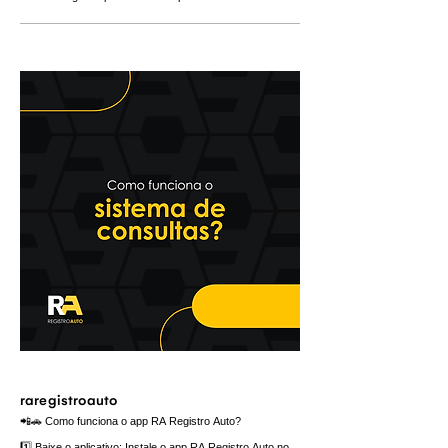
interface intuitiva e informações detalhadas, para que 
você tome decisões com mais segurança e confiança.

⚡ Facilidade de uso: Não importa onde você esteja, o app 
é simples de usar e rápido, perfeito para quem tem uma 
rotina agitada.

💸 Geração de renda extra: Seja parceiro e ganhe com 
cada consulta realizada, sem precisar de grandes 
investimentos iniciais.

Com a RA Registro Auto, você tem a garantia de um 
serviço ágil, confiável e totalmente adaptado à sua rotina. 
Faça parte dessa revolução no mercado de históricos 
veiculares!

Baixe agora e comece a lucrar!

📥Baixe nosso app

📲(31) 9 8678-1392

🌐raregistroauto.com.br

#raregiatroauto #rendaextra #historicoveicular 
#appdehistoricoveicular #compraevendadecarro 
#consultadeveiculos #dicasdecarros
raregistroauto
📲🚗 Como funciona o app RA Registro Auto?

1️⃣ Baixe o aplicativo: Instale o app RA Registro Auto no 