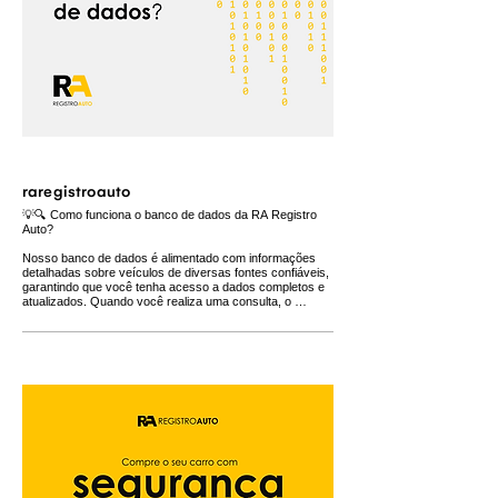
raregistroauto
💡🔍 Como funciona o banco de dados da RA Registro 
Auto?

Nosso banco de dados é alimentado com informações 
detalhadas sobre veículos de diversas fontes confiáveis, 
garantindo que você tenha acesso a dados completos e 
atualizados. Quando você realiza uma consulta, o 
sistema coleta informações sobre:

✅ Acidentes registrados

✅ Pendências financeiras e documentais

✅ Histórico de quilometragem

✅ Multas e débitos

Esses dados são processados de forma rápida e 
precisa, permitindo que você tome decisões seguras e 
bem-informadas na hora de comprar ou vender um 
veículo.

Com a RA Registro Auto, a transparência e a 