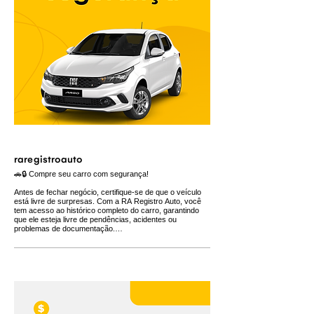
confiabilidade das informações estão garantidas!

📲 Consulte agora e proteja seu investimento!

📥Baixe nosso app

📲(31) 9 8678-1392

🌐raregistroauto.com.br

#raregiatroauto #rendaextra #historicoveicular 
#appdehistoricoveicular #compraevendadecarro 
#consultadeveiculos #dicasdecarros
raregistroauto
🚗🔒 Compre seu carro com segurança!

Antes de fechar negócio, certifique-se de que o veículo 
está livre de surpresas. Com a RA Registro Auto, você 
tem acesso ao histórico completo do carro, garantindo 
que ele esteja livre de pendências, acidentes ou 
problemas de documentação.

🔍 Verifique:

✅ Se o carro tem pendências legais ou financeiras

✅ Se a quilometragem é real

✅ Se o histórico de acidentes é limpo

Com a RA Registro Auto, você compra com confiança e 
evita problemas futuros!
