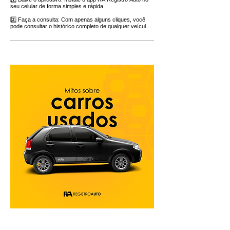
seu celular de forma simples e rápida.

2️⃣ Faça a consulta: Com apenas alguns cliques, você 
pode consultar o histórico completo de qualquer veículo: 
acidentes, pendências, quilometragem e muito mais.

3️⃣ Receba os resultados: Tenha acesso a informações 
precisas e detalhadas para tomar decisões mais seguras 
e inteligentes.

4️⃣ Ganhe com cada consulta: Se você é nosso parceiro, 
cada consulta realizada gera uma comissão, 
transformando seu tempo livre em renda extra!

Simples, rápido e confiável. Tudo ao seu alcance! Baixe 
agora o app e aproveite a segurança e a conveniência de 
ter o histórico veicular na palma da sua mão.

📥Baixe nosso app

📲(31) 9 8678-1392

🌐raregistroauto.com.br

#raregiatroauto #rendaextra #historicoveicular 
#appdehistoricoveicular #compraevendadecarro 
#consultadeveiculos #dicasdecarros