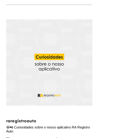
2️⃣ Como faço para consultar o histórico de um veículo?

Basta baixar o app, inserir o número do chassi ou placa 
do veículo, e pronto! Em poucos minutos, você terá 
acesso a informações detalhadas sobre o carro.

3️⃣ Como posso me tornar um parceiro da RA Registro 
Auto?

É simples! Cadastre-se no app, faça seu login e comece 
a divulgar o serviço. Você ganha comissões por cada 
consulta realizada!

4️⃣ Quais informações estão disponíveis no histórico 
veicular?

O histórico inclui dados sobre acidentes, multas, débitos, 
quilometragem e muito mais.

5️⃣ Preciso pagar para fazer a consulta?

Sim, a consulta tem um custo, mas ela oferece 
informações valiosas que podem evitar prejuízos e ajudar 
na decisão de compra.

Tem mais dúvidas? Comente abaixo ou entre em contato 
com a gente! 

Estamos aqui para te ajudar. 📲💡

📥Baixe nosso app

📲(31) 9 8678-1392

🌐raregistroauto.com.br

raregistroauto
#raregiatroauto #rendaextra #historicoveicular 
#appdehistoricoveicular #compraevendadecarro 
🤩📲 Curiosidades sobre o nosso aplicativo RA Registro 
#consultadeveiculos #dicasdecarros
Auto:
