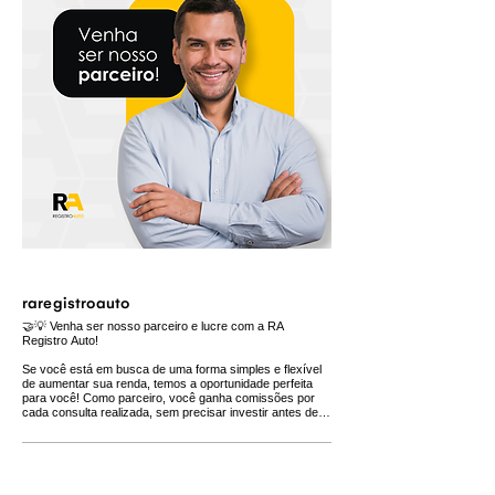
Comece hoje mesmo e transforme seu celular em uma 
fonte de renda extra! 📲✨

📥Baixe nosso app

📲(31) 9 8678-1392

🌐raregistroauto.com.br

#raregiatroauto #rendaextra #historicoveicular 
#appdehistoricoveicular #compraevendadecarro 
#consultadeveiculos #dicasdecarros
raregistroauto
🤝💡 Venha ser nosso parceiro e lucre com a RA 
Registro Auto!

Se você está em busca de uma forma simples e flexível 
de aumentar sua renda, temos a oportunidade perfeita 
para você! Como parceiro, você ganha comissões por 
cada consulta realizada, sem precisar investir antes de 
ver os resultados.

🔑 Por que ser nosso parceiro?

•Renda extra: Ganhe a cada consulta realizada.

•Flexibilidade total: Trabalhe no seu tempo, de onde 