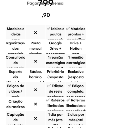
799
Pagamento mensal
,90
Modelos e
✅ Ideias e
✅ Modelos
❌
ideias
pautas
prontos +
para
semanais
storytelling
Organização
Pauta
Google
Drive +
stories
em
dos
mensal
Drive +
Notion
sequência
materiais
simples
cronograma
com
Consultoria
1 reunião
1 reunião
básico
dashboard
❌
de
estratégica
estratégica
visual e
estratégia
a cada 2
por mês
biblioteca
Suporte
Básico,
Prioritário
Exclusivo
meses
de mídia
via
horário
(resposta
(resposta
WhatsApp
comercial
em até
rápida e
Edição de
✅ Edição
✅ Edição
24h úteis)
suporte
❌
vídeos /
de reels
completa,
emergencial)
reels
conforme
com cortes
✅ Roteiros
✅ Roteiros
Criação
os
dinâmicos,
❌
ilimitados
ilimitados e
de roteiros
conteúdos
trilha e
conforme
personalizados
captados
legenda
Captação
1 dia por
2 dias por
estratégia
para cada
❌
de
mês (até
mês (até
e
gravação
conteúdo
3h)
4h cada)
demanda