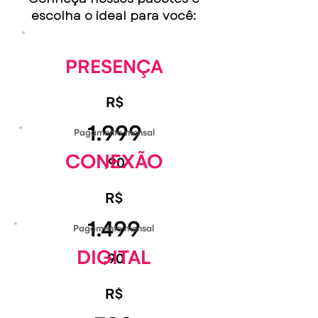
escolha o ideal para você:
PRESENÇA
R$
1.999
Pagamento mensal
CONEXÃO
,90
R$
1.499
Pagamento mensal
DIGITAL
,90
R$